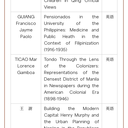
Children in Qing Official
Views
GUIANG
Pensionados in the
英语
Francisco
University of the
Jayme
Philippines: Medicine and
Paolo
Public Heath in the
Context of Filipinization
(1916-1935)
TICAO Mar
Tondo Through the Lens
英语
Lorence
of the Colonizers:
Gamboa
Representations of the
Densest District of Manila
in Newspapers during the
American Colonial Era
(1898-1946)
王 澍
Building the Modern
英语
Capital: Henry Murphy and
the Urban Planning of