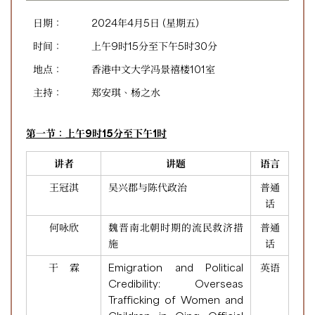
日期：
2024年4月5日 (星期五)
时间：
上午9时15分至下午5时30分
地点：
香港中文大学冯景禧楼101室
主持：
郑安琪、杨之水
第一节：上午9时15分至下午1时
讲者
讲题
语言
王冠淇
吴兴郡与陈代政治
普通
话
何咏欣
魏晋南北朝时期的流民救济措
普通
施
话
干 霖
Emigration and Political
英语
Credibility: Overseas
Trafficking of Women and