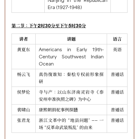
Nanjing in the Republican
Era (1927-1948)
第二节：下午2时30分至下午5时30分
讲者
讲题
语言
黄夏东
Americans in Early 19th-
英语
Century Southwest Indian
Ocean
杨云飞
真伪復谁知：秦桧专权前形象探
普通话
研
侯梦伦
寺与产：以山东济南灵岩寺《泰
普通话
安州申准执照之碑》为中心
裴啸山
康熙朝捐驼事例探赜
普通话
张君龙
浙江文革中的 “地县问题” —— 一
普通话
场 “反革命武装叛乱” 的由来