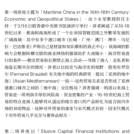
第一场讲座主题为「Maritime China in the 16th-18th Century:
Economic and Geopolitical Stakes」，由卜永坚教授担任主
持，于3月6日假香港中央图书馆演讲厅举行。讲者阐述了从16-18
世纪以来，黄海和南海形成了一个在帝国管辖范围之外繁荣发展的
广阔海域，其中有多个港口城市 (长崎、广州、澳门、堺市、马尼
拉、巴达维亚) 声称自己是财富和知识累积的真正中心。该海域的影
响力会根据纵横交错的商业网络的强弱而扩大或缩小。海洋贸易进
行的条件——朝贡贸易和长期禁止海上活动——导致了商人、走私者和
海盗长期共存的情况。讲者以比较史与海洋史的视野，借用布罗岱
尔 (Fernand Braudel) 有关地中海的经典研究，提出「亚洲的地中
海」(Asian Mediterranean) 一说——这些贸易关系是否形成了亚洲
诸港口城市之间的「地中海」交往格局？讲者强调，明清以来海上
贸易是一项利润丰厚但风险高、资金密集的产业。16-18世纪海上贸
易的特点是商人能够将从遥远的地方进口的产品转化为适合国内市
场的异国物品。这种对外贸易的演变与宋代模式有别，因宋代模式
下对外贸易几乎完全与奢侈品相关。
第二场讲座以「Elusive Capital: Financial Institutions and