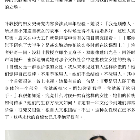
的立场。」
叶教授的妇女史研究内容多涉及早年经验。她说：「我是顺德人，
所以自小知道自梳女的故事，小时候觉得不用结婚多好，这班人真
厉害。后来在中大工作就觉得要申请有关项目研究经费。」「那你
岂不研究了大半生？是甚么触动你花这么多时间在这课题上？」笔
者好奇一问，没料叶教授立即坐直身子，双眼像透出光芒，回答时
声调提升，雀跃地细说她对那个父权社会中这些独立女性的赞嘆：
「自梳女是一群很骄傲的女性，我从来未见过有人这样骄傲的！她
们觉得自己很棒、不用孝敬男人。她们不会结婚，不碰男人。其中
一个首领很兇，曾上电视。她最有名的一句是：『要是男人碰了我
身体的一个部分，我就斩掉它。例如碰到我手，我就斩了这只
手。』我很想知道，究竟什么时候开始有这样的女性。她们的传统
如何传承？她们的生存方法又如何？肯定有一种文化令到她们非常
骄傲，很兇又很强、很自大又很团结。不过，这种女性现在已不多
了，这些末代的自梳女已几乎绝无仅有。」