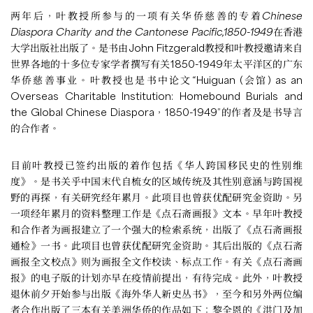
两年后，叶教授所参与的一项有关华侨慈善的专着
Chinese
Diaspora Charity and the Cantonese Pacific,1850-1949
在香港
大学出版社出版了。是书由John Fitzgerald教授和叶教授邀请来自
世界各地的十多位专家学者撰写有关1850-1949年太平洋区的广东
华侨慈善事业。叶教授也是书中论文“Huiguan (会馆) as an
Overseas Charitable Institution: Homebound Burials and
the Global Chinese Diaspora，1850-1949”的作者及是书导言
的合作者。
目前叶教授已签约出版的着作包括《华人跨国移民史的性别维
度》。是书关乎中国末代自梳女的区域传统及其性别意涵与跨国视
野的再探，有关研究经年累月。此项目也曾获优配研究金资助。另
一项经年累月的资料整理工作是《点石斋画报》文本。早年叶教授
和合作者为画报建立了一个强大的检索系统，出版了《点石斋画报
通检》一书。此项目也曾获优配研究金资助。其后出版的《点石斋
画报全文校点》则为画报全文作校读、标点工作。有关《点石斋画
报》的电子版的计划亦早在疫情前提出，有待完成。此外，叶教授
退休前夕开始参与出版《海外华人新史丛书》，至今和另外两位编
者合作出版了三本有关美洲华侨的作品如下：黎全恩的《洪门及加