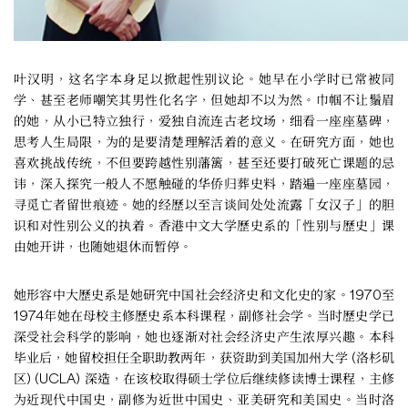
叶汉明，这名字本身足以掀起性别议论。她早在小学时已常被同
学、甚至老师嘲笑其男性化名字，但她却不以为然。巾帼不让鬚眉
的她，从小已特立独行，爱独自流连古老坟场，细看一座座墓碑，
思考人生局限，为的是要清楚理解活着的意义。在研究方面，她也
喜欢挑战传统，不但要跨越性别藩篱，甚至还要打破死亡课题的忌
讳，深入探究一般人不愿触碰的华侨归葬史料，踏遍一座座墓园，
寻觅亡者留世痕迹。她的经歷以至言谈间处处流露「女汉子」的胆
识和对性别公义的执着。香港中文大学歷史系的「性别与歷史」课
由她开讲，也随她退休而暂停。
她形容中大歷史系是她研究中国社会经济史和文化史的家。1970至
1974年她在母校主修歷史系本科课程，副修社会学。当时歷史学已
深受社会科学的影响，她也逐渐对社会经济史产生浓厚兴趣。本科
毕业后，她留校担任全职助教两年，获资助到美国加州大学 (洛杉矶
区) (UCLA) 深造，在该校取得硕士学位后继续修读博士课程，主修
为近现代中国史，副修为近世中国史、亚美研究和美国史。当时洛