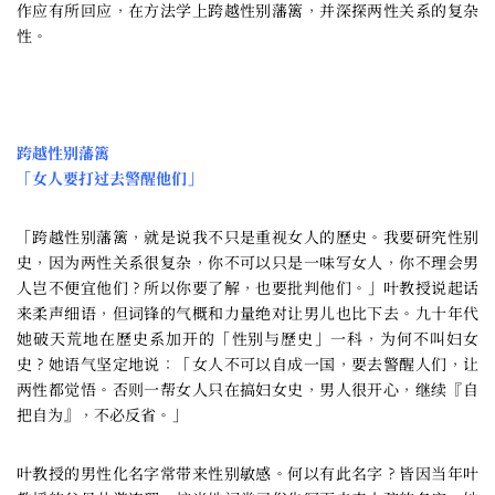
作应有所回应，在方法学上跨越性别藩篱，并深探两性关系的复杂
性。
跨越性别藩篱
「女人要打过去警醒他们」
「跨越性别藩篱，就是说我不只是重视女人的歷史。我要研究性别
史，因为两性关系很复杂，你不可以只是一味写女人，你不理会男
人岂不便宜他们？所以你要了解，也要批判他们。」叶教授说起话
来柔声细语，但词锋的气概和力量绝对让男儿也比下去。九十年代
她破天荒地在歷史系加开的「性别与歷史」一科，为何不叫妇女
史？她语气坚定地说：「女人不可以自成一国，要去警醒人们，让
两性都觉悟。否则一帮女人只在搞妇女史，男人很开心，继续『自
把自为』，不必反省。」
叶教授的男性化名字常带来性别敏感。何以有此名字？皆因当年叶