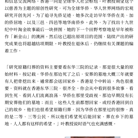
和信息交流网络。香港一向是全球华人社会枢纽。叶教授期望这个
以慈善为主题的原创性研究，可为全球华侨、华人世界网络的宏观
研究开创先河。为了追寻先侨足迹，她多次走访早年华侨在美、加
的侨居地，以及三邑、四邑等地华南侨乡。此外，为了找出十九世
纪中叶淘金故事最后一块拼图，她的下一个田野考察地是早年被称
作「新金山」的澳洲。然后这已超出原项目的范围，陆续产出的研
究成果也将超越结项期限。叶教授在退休后，仍继续有关课题的编
着工作。
「研究原籍归葬的资料主要要看东华三院的记录，那是很大量的原
始材料。按记载，华侨在那边死了之后，安葬的墓地大概三年就要
有人把骨挖出来，通常都会送回家乡。香港是个中转站，角色很重
要。资料就在香港东华三院，很齐全。你会从中看到很多故事，看
到生死、看到人们流离浪荡、华侨在那里受歧视。那边早期没有长
期安葬他们的墓地；而且，这些人生前都想回家，或经香港回到自
己的故乡。他们也很希望原籍归葬，因为华侨在那里过的很惨，真
的是二等、三等公民。所以他们希望死后能回家，葬在乡下的墓
地，人人都有这样的希望。」叶教授说时语气也充满感慨。