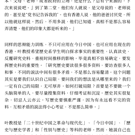
本、父母、老师，或者政府的立场，还是什么？总有个来源的，下
次来说说吧。』到了第二堂，他们有人就说，是父母说的、老师说
的，甚至是“党书记告诉我的”。也有香港人说，他的爸爸讨厌党，所
以他就这样说。然后，不用多説，他们已知道，真相不是那么容易
弄清楚，他们的印象大都是听来的。」
同样的思辩能力训练，不只可应用在今日中国，也可应用在现在的
香港。叶教授希望歷史系学生明白探求事实的重要性，认真读史，
反覆研究史料，重视时间推移的影响。毕竟真相不容易确定，要发
挥歷史科的重要性。「研究歷史要读很多很多资料，要访查很多人
和事，不同的説法中间有很多矛盾，不是那么容易釐清。这个问题
其实是要我们认识自己局限，要问我们的想法是从哪里来的？我们
一定有自己的局限，无可厚非。如何打破局限？首要是不要做一个
头脑简单的人，要尽量搜集资料，仔细考证和沉淀。歷史其实很复
杂，切忌人云亦云。写歷史要慎重严谨，因为有永远看不完的资
料，互相矛盾的説法得小心考证，不是那么简单。」
叶教授是「二十世纪中国之革命与现代化」、「今日中国」、「歷
史与歷史学者」和「性别与歷史」等科的老师。然而，她説自己也