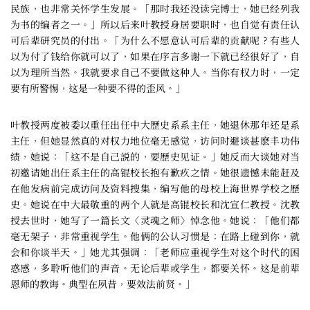
民族，也非常关怀学生发展。「那时我还没读完博士，她已经列我
为书的编者之一。」所以后来叶教授身居要职时，也自觉有责任认
可后辈研究员的付出。「为什么不愿意认可后辈的贡献呢？有些人
以为付了钱给你就可以了，如果在序言多谢一下就已经很好了，自
以为理所当然。我就要求自己不要做这种人。当你有权力时，一定
要有所警惕，这是一种要不得的歪风。」
叶教授两度被委以重任出任中大歷史系系主任，她退休那年还是系
主任，但她显然真的对权力地位毫无感觉，访问时避谈甚麽丰功伟
绩，她说：「这不是自己説的，要歷史见证。」她反而大谈她对当
初邀请她出任系主任的高锟校长抱有歉疚之情。她很遗憾未能赶及
在他发病前完成访问及资料搜集，编写他的母校上海世界学校之歷
史。她说在中大最敬重的两个人就是高锟校长和沈宣仁教授。沈教
授去世时，她写了一篇长文〈灵魂之师〉悼念他。她说：「他们都
毫无架子，非常重视学生。他俩的公认习惯是：在路上碰到你，就
会和你谈半天。」她尤其强调：「老师应重视学生对这个时代的困
惑感，多聆听他们的声音。无论后辈或学生，都要关怀。这是前辈
恩师的教诲。典型在夙昔，要效法前贤。」