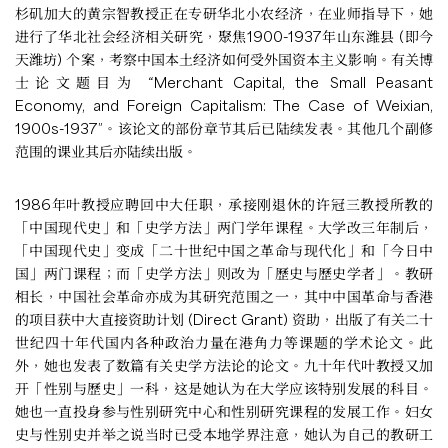
杉矶加大的黄宗智教授正在专研华北小农经济，在业师指导下，她
进行了华北社会经济相关研究，聚焦1900-1937年山东潍县 (即今
天潍坊) 个案，考察中国本土经济如何受外国资本主义影响。有关博
士论文题目为 “Merchant Capital, the Small Peasant
Economy, and Foreign Capitalism: The Case of Weixian,
1900s-1937”。该论文的部份章节其后已陆续发表。其他几个副修
范围的课业其后亦陆续出版。
1986年叶教授应聘回中大任职，承接刚退休的许冠三教授所教的
「中国现代史」和「史学方法」两门学年课程。大学改三年制后，
「中国现代史」变成「二十世纪中国之革命与现代化」和「今日中
国」两门课程；而「史学方法」则改为「歷史与歷史学者」。教研
相长，中国社会革命亦成为其研究范围之一，其中中国革命与香港
的项目获中大直接资助计划 (Direct Grant) 资助，出版了有关二十
世纪四十年代国内各种政治力量在港角力等课题的学术论文。此
外，她也发表了数篇有关史学方法论的论文。九十年代叶教授又加
开「性别与歷史」一科，这是她认为在大学应该特别发展的科目。
她也一直投身参与性别研究中心和性别研究课程的发展工作。妇女
史与性别史并举之说当时已受本地学界注意，她认为自己的教研工