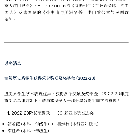
拿大洪门史论》，Elaine Zorbas的《唐蕃和合：加州母亲脉上的中
国人》及陆国燊的《孙中山与美洲华侨：洪门致公堂与民国政
治》。
系务消息
恭贺歷史系学生获得荣誉奖项及奖学金 (2022-23)
歷史系学生学术表现优异，获得多个奖项及奖学金，2022-23年度
得奖名单详列如下。请与本系仝人一起分享各得奖同学的喜悦！
1. 2022-23院长荣誉录
39. 新亚书院奋进奖
祁若薇 (本科一年级生)
吴焯楠 (本科四年级生)
陈钰希 (本科一年级生)