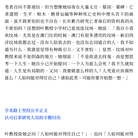
笔者自问不算迷信，但当想像她昼夜在大量义庄、墓园、墓碑、亡
者遗照、生平、棺木、骸骨运输等种种死亡史料中埋头苦干的画
面，虽不致害怕但也不自在。长年累月研究亡者身后的资料真的从
不害怕吗？没想到叶教授小学时已爱流连坟场，她说：「我自小喜
欢坟场，尤其是在澳门住的时候，澳门有很多漂亮的坟场，新旧西
洋坟场我都去过。没有人陪我去的，也没有志同道合的人，我不知
道为什么，我就是觉得有种吸引力，又不害怕。」显然，坟场对叶
教授来说不是阴森的地方。她细说：「不是故意去找鬼，而是想思
考一下人生。她自小已开始提问：一个人为甚么会死？我不久就知
道，人生是有局限的。又问：我要做甚么样的人？人究竟应该做些
甚么？人如何能对得住自己？诸如此类。可能你要开始想一想。」
学术路上坚持公平正义
认可后辈研究人员的辛勤付出
叶教授说她会问「人如何能对得住自己？」，也问「人如何能对得