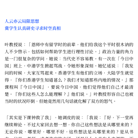
人云亦云局限思想
冀学生认真研史寻求时空真相
叶教授说：「恩师中有留学时的前辈，他们给我这个平时很木讷的
人不少啓示，包括如何帮助学生进行理性讨论。」政治力量的角力
是一门很复杂的学问，她说：当代史不容易教。有一次在「今日中
国」班上，中港学生掀起骂战，令她形象深刻。她忆述说：「我发
问的时候，大家互骂起来。香港学生有他们的立场，大陆学生就觉
得，『你们香港学生知道甚么？我们才知道那些内地的情况。』那
课程叫『今日中国』，要说今日中国，他们觉得他们自己才最清
楚。『你们这些人怎么能理解？』他们说。」叶教授形容自己也被
当时的状况吓倒，但她竟然用几句话就化解了双方的怒气。
「其实是下课钟救了我」，她调皮的说：「我说：『好，下一堂再
继续辩论。不过大家回去想一想，你自己这些想法是从哪里来的？
无论你说，哪里好，哪里不好，这些想法是从哪里来的？是从书