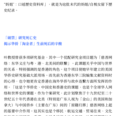
“妈姐”：口述歷史资料库」，就是为这批末代的妈姐/自梳女留下歷
史纪录。
「破禁」研究死亡史
揭示华侨「淘金者」生前死后的辛酸
叶教授曾获多项研究基金，其中一个优配研究金项目题为「慈善网
络：东华义庄与粤、港、北美间的联繫」。此课题关乎中国与世界
的关系，特别强调的是香港的角色。这个项目使她早年建立的美国
华侨史研究基础大派用场。而先前为香港东华三院编集文献资料时
的心得，也令她更肯定香港在海外华侨与故乡连繫方面所发挥的作
用。「这是个华侨史、中国史和香港史的课题，也是个全球华人网
络和世界史的课题。作为个案研究，此计划聚焦于十九世纪至二十
世纪五十年代香港在北美（特别是广东人视为「金山」的美国和加
拿大）与中国侨乡（主要在广东）间的「原籍归葬」慈善网络上起
的基要中介作用。这其实也是个移民、航运交通、贸易往来、文化