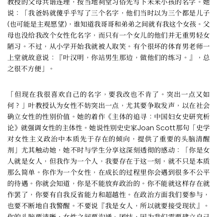
教授的父母共谐连理，按当地祠堂习俗先写下未来小孩的名字。她
说：「我爸妈就傻乎乎写了三个名字，他们当时以为三个都是儿子
(也可能是主观愿望)，谁知道我哥哥和弟弟之间就有我这个女孩。父
母也没给我改个女性化名字，而只有一个女儿的他们并无重男轻女
陋习。不过，从小学开始我就被人取笑。有个很坏的体育男老师一
上堂就故意说：『叶汉明，你站男生那边，做他们的练习。』，总
之很不方便」。
「但现在我很喜欢自己的名字，要我改也不肯了。突出一点又如
何？」叶教授认为女性不妨突出一点，尤其要争取发声，以在社会
确立女性的性别价值。她的着作《主体的追寻：中国妇女史研究析
论》就强调女性的主体性。她说性别史史家Joan Scott那句「史学
对女性主义政治中本质先于存在的倾向，提供了重要的头脑清醒
剂」尤其触动她，她不时与学生分享这深刻透彻的感动：「你是女
人就是女人，但我作为一个人，我要存在于这一刻，就不只是本质
那么简单。你作为一个女性，在成长的过程里你会遇到很多不公平
的待遇。你就会知道，你是不能放弃政治的。你不能就这样存在就
作罢了，你要有自我反省能力和超越性。在政治方面我们要参与，
也要不断地自我警醒。不要说『我是女人，所以就要接受现状』。
你的头脑要清晰，女性之间要沟通、团结，因为我们需要建立自己