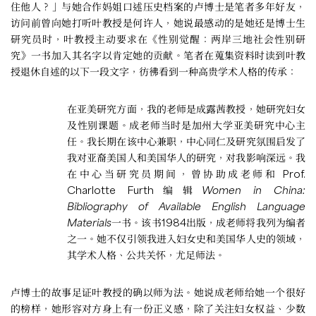
住他人？」与她合作妈姐口述压史档案的卢博士是笔者多年好友，
访问前曾向她打听叶教授是何许人，她说最感动的是她还是博士生
研究员时，叶教授主动要求在《性别觉醒：两岸三地社会性别研
究》一书加入其名字以肯定她的贡献。笔者在蒐集资料时读到叶教
授退休自述的以下一段文字，彷彿看到一种高贵学术人格的传承：
在亚美研究方面，我的老师是成露茜教授，她研究妇女
及性别课题。成老师当时是加州大学亚美研究中心主
任。我长期在该中心兼职，中心同仁及研究氛围启发了
我对亚裔美国人和美国华人的研究，对我影响深远。我
在中心当研究员期间，曾协助成老师和 Prof.
Charlotte Furth编辑
Women in China:
Bibliography of Available English Language
Materials
一书。该书1984出版，成老师将我列为编者
之一。她不仅引领我进入妇女史和美国华人史的领域，
其学术人格、公共关怀，尤足师法。
卢博士的故事足证叶教授的确以师为法。她说成老师给她一个很好
的榜样，她形容对方身上有一份正义感，除了关注妇女权益、少数