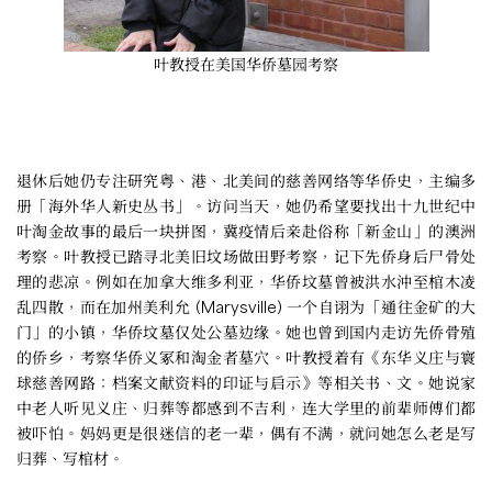
叶教授在美国华侨墓园考察
退休后她仍专注研究粤、港、北美间的慈善网络等华侨史，主编多
册「海外华人新史丛书」。访问当天，她仍希望要找出十九世纪中
叶淘金故事的最后一块拼图，冀疫情后亲赴俗称「新金山」的澳洲
考察。叶教授已踏寻北美旧坟场做田野考察，记下先侨身后尸骨处
理的悲凉。例如在加拿大维多利亚，华侨坟墓曾被洪水沖至棺木凌
乱四散，而在加州美利允 (Marysville) 一个自诩为「通往金矿的大
门」的小镇，华侨坟墓仅处公墓边缘。她也曾到国内走访先侨骨殖
的侨乡，考察华侨义冢和淘金者墓穴。叶教授着有《东华义庄与寰
球慈善网路：档案文献资料的印证与启示》等相关书、文。她说家
中老人听见义庄、归葬等都感到不吉利，连大学里的前辈师傅们都
被吓怕。妈妈更是很迷信的老一辈，偶有不满，就问她怎么老是写
归葬、写棺材。