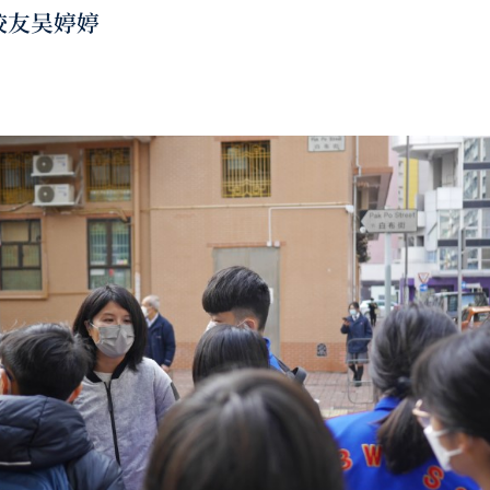
校友吴婷婷