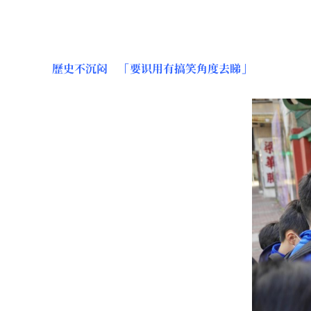
歷史不沉闷 「要识用有搞笑角度去睇」