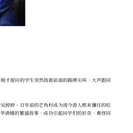
，刚才提问的学生突然指着前面的路牌尖叫，大声跟同
的吴婷婷。百年前的芒角村成为现今游人熙来攘往的旺
琼华酒楼的繁盛故事，成功引起同学们的好奇，难怪同