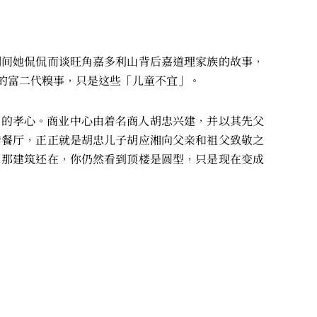
期间她侃侃而谈旺角嘉多利山背后嘉道理家族的故事，
的富二代糗事，只是这些「儿童不宜」。
后的孝心。商业中心由着名商人胡忠兴建，并以其先父
转餐厅，正正就是胡忠儿子胡应湘向父亲和祖父致敬之
，那建筑还在，你仍然看到顶楼是圆型，只是现在变成