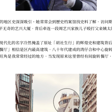
的地区史深深吸引。她常常会到歷史档案馆找史料了解，访问
平无奇的艺兴大厦，背后牵连一段周艺兴家族儿子殴打父亲姨太
这现代化的名字冷然掩盖了原址「胡社生行」的辉煌史和建筑背
餐厅」相信是区内最高建筑，八十年代建成的湾仔合和中心旋
旺角是我常常经过的地方，当发现原来这里曾经有间旋转餐厅