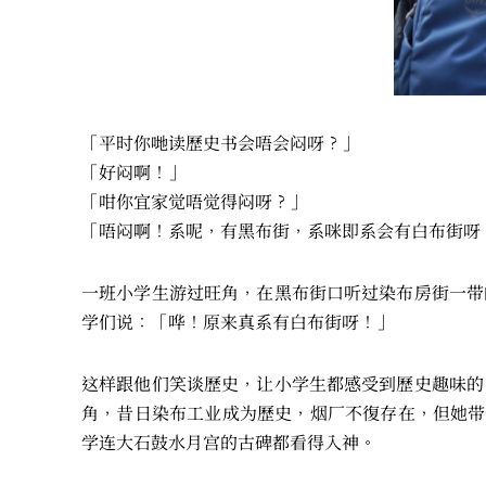
「平时你哋读歷史书会唔会闷呀？」
「好闷啊！」
「咁你宜家觉唔觉得闷呀？」
「唔闷啊！系呢，有黑布街，系咪即系会有白布街呀
一班小学生游过旺角，在黑布街口听过染布房街一带
学们说：「哗！原来真系有白布街呀！」
这样跟他们笑谈歷史，让小学生都感受到歷史趣味的
角，昔日染布工业成为歷史，烟厂不復存在，但她带
学连大石鼓水月宫的古碑都看得入神。