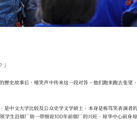
？」
的歷史故事后，嘻笑声中传来这一段对答。他们跑来跑去张望
，是中文大学比较及公众史学文学硕士、本身是栋笃笑表演者
领学生沿烟厂街一带细说100年前烟厂的兴旺、琼华中心前身