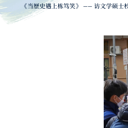
《当歷史遇上栋笃笑》 —— 访文学硕士