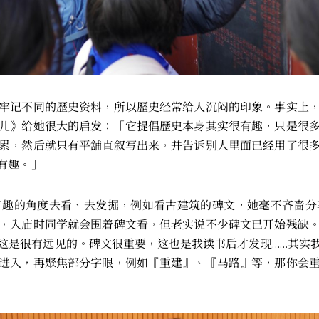
牢记不同的歷史资料，所以歷史经常给人沉闷的印象。事实上
儿》给她很大的启发：「它提倡歷史本身其实很有趣，只是很
累，然后就只有平舖直叙写出来，并告诉别人里面已经用了很
有趣。」
有趣的角度去看、去发掘，例如看古建筑的碑文，她毫不吝啬分
，入庙时同学就会围着碑文看，但老实说不少碑文已开始残缺
这是很有远见的。碑文很重要，这也是我读书后才发现……其实
进入，再聚焦部分字眼，例如『重建』、『马路』等，那你会