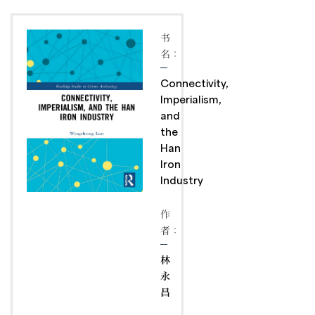
书
名：
Connectivity,
Imperialism,
and
the
Han
Iron
Industry
作
者：
林
永
昌