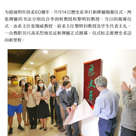
为迎接明年创系60週年，11月14日歷史系举行新牌匾揭幕仪式。两
张牌匾的书法分别出自李润桓教授和黎明钊教授。当日的揭幕仪
式，由系主任张瑞威教授、前系主任黎明钊教授及学生代表主礼。
一众教职员兴高采烈地见证新牌匾正式揭幕。仪式标志着歷史系迈
向新里程。