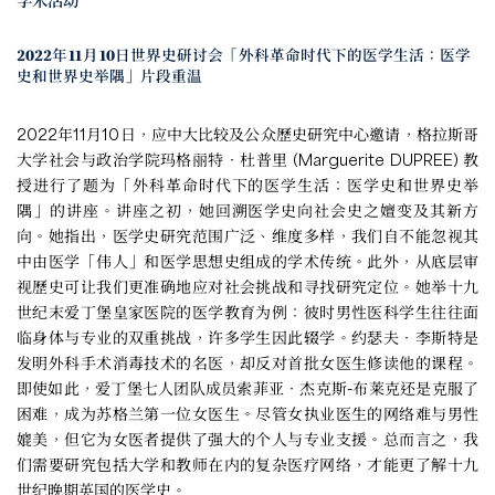
学术活动
2022年11月10日世界史研讨会「外科革命时代下的医学生活：医学
史和世界史举隅」片段重温
2022年11月10日，应中大比较及公众歷史研究中心邀请，格拉斯哥
大学社会与政治学院玛格丽特‧杜普里 (Marguerite DUPREE) 教
授进行了题为「外科革命时代下的医学生活：医学史和世界史举
隅」的讲座。讲座之初，她回溯医学史向社会史之嬗变及其新方
向。她指出，医学史研究范围广泛、维度多样，我们自不能忽视其
中由医学「伟人」和医学思想史组成的学术传统。此外，从底层审
视歷史可让我们更准确地应对社会挑战和寻找研究定位。她举十九
世纪末爱丁堡皇家医院的医学教育为例：彼时男性医科学生往往面
临身体与专业的双重挑战，许多学生因此辍学。约瑟夫‧李斯特是
发明外科手术消毒技术的名医，却反对首批女医生修读他的课程。
即使如此，爱丁堡七人团队成员索菲亚‧杰克斯-布莱克还是克服了
困难，成为苏格兰第一位女医生。尽管女执业医生的网络难与男性
媲美，但它为女医者提供了强大的个人与专业支援。总而言之，我
们需要研究包括大学和教师在内的复杂医疗网络，才能更了解十九
世纪晚期英国的医学史。