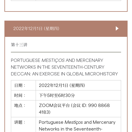
2022年12月1日 (星期四)
第十三讲
PORTUGUESE
MESTIÇOS
AND MERCENARY
NETWORKS IN THE SEVENTEENTH-CENTURY
DECCAN: AN EXERCISE IN GLOBAL MICROHISTORY
日期：
2022年12月1日 (星期四)
时间：
下午5时至6时30分
地点：
ZOOM会议平台 (会议 ID:
990 8868
4183
)
讲题：
Portuguese
Mestiços
and Mercenary
Networks in the Seventeenth-