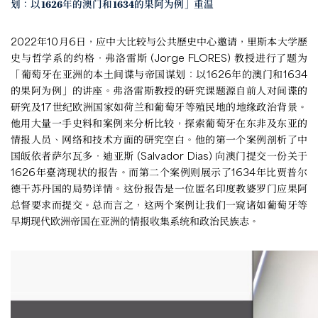
划：以1626年的澳门和1634的果阿为例」重温
2022年10月6日，应中大比较与公共歷史中心邀请，里斯本大学歷
史与哲学系的约格‧弗洛雷斯 (Jorge FLORES) 教授进行了题为
「葡萄牙在亚洲的本土间谍与帝国谋划：以1626年的澳门和1634
的果阿为例」的讲座。弗洛雷斯教授的研究课题源自前人对间谍的
研究及17世纪欧洲国家如荷兰和葡萄牙等殖民地的地缘政治背景。
他用大量一手史料和案例来分析比较，探索葡萄牙在东非及东亚的
情报人员、网络和技术方面的研究空白。他的第一个案例剖析了中
国皈依者萨尔瓦多‧迪亚斯 (Salvador Dias) 向澳门提交一份关于
1626年臺湾现状的报告。而第二个案例则展示了1634年比贾普尔
德干苏丹国的局势详情。这份报告是一位匿名印度教婆罗门应果阿
总督要求而提交。总而言之，这两个案例让我们一窥诸如葡萄牙等
早期现代欧洲帝国在亚洲的情报收集系统和政治民族志。