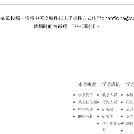
学如欲投稿，请将中英文稿件以电子邮件方式传至
chanfiona@cu
截稿时间为每週一下午四时正。
本系概况
学系成员
学
学系简介
教学人员
本科
系主任的话
行政人员
历史
中大史家
研究员
公众
联络我们
研究生
双主
学生组织及代
副修
表