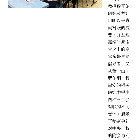
教授遂开始
研究及考证
自明以来青
词对联的流
变，并发现
嘉靖时期庙
堂之上的高
官多是青词
倡导者，又
从萧一山、
罗尔纲、穆
黛安的相关
研究中得出
四种三合会
对联的不同
变体，展示
了秘密会社
对中央王权
的附会与利