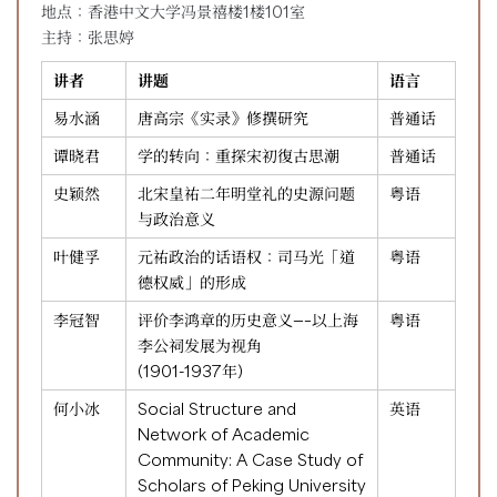
地点：香港中文大学冯景禧楼1楼101室
主持：张思婷
讲者
讲题
语言
易水涵
唐高宗《实录》修撰研究
普通话
谭晓君
学的转向：重探宋初復古思潮
普通话
史颖然
北宋皇祐二年明堂礼的史源问题
粤语
与政治意义
叶健孚
元祐政治的话语权：司马光「道
粤语
德权威」的形成
李冠智
评价李鸿章的历史意义—–以上海
粤语
李公祠发展为视角
(1901-1937年)
何小冰
Social Structure and
英语
Network of Academic
Community: A Case Study of
Scholars of Peking University