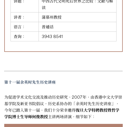
讲题：
中西古代文明死后世界之比较：文献与解
读
讲者：
蒲慕州教授
语言：
普通话
查询：
3943 8541
第十一届余英时先生历史讲座
为促进学术文化交流及推动历史研究，2007年，由香港中文大学崇
基学院及新亚书院倡议，历史系协办的「余英时先生历史讲座」，
今年已踏入第十一届，我们十分荣幸邀得
復旦大学特聘教授暨哲学
学院博士生导师何俊教授
主讲两场讲演，细节如下：