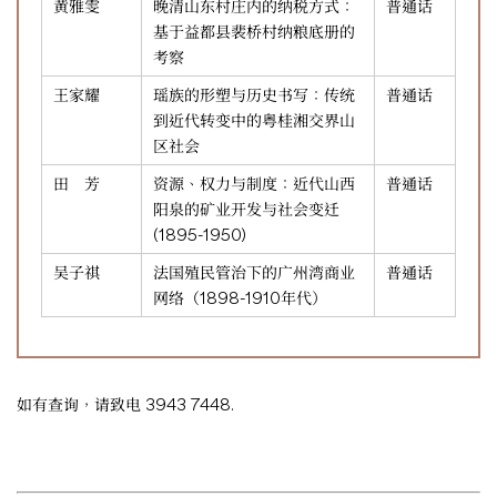
黄雅雯
晚清山东村庄内的纳税方式：
普通话
基于益都县裴桥村纳粮底册的
考察
王家耀
瑶族的形塑与历史书写：传统
普通话
到近代转变中的粤桂湘交界山
区社会
田 芳
资源、权力与制度：近代山西
普通话
阳泉的矿业开发与社会变迁
(1895-1950)
吴子祺
法国殖民管治下的广州湾商业
普通话
网络（1898-1910年代）
如有查询，请致电 3943 7448.