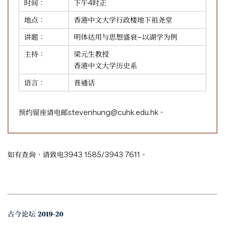
时间：
下午4时正
地点：
香港中文大学行政楼地下祖尧堂
讲题：
明体达用与思想盛衰—以湖学为例
主持：
梁元生教授
香港中文大学历史系
语言：
普通话
预约留座请电邮
stevenhung@cuhk.edu.hk
。
如有查询，请致电3943 1585/3943 7611。
古今论坛 2019-20