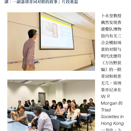
湖：一副嘉靖青词对联的故事」片段重温
卜永坚教授
偶然发现香
港警队博物
馆内有关三
合会模拟场
景的对联与
明代沈德符
《万历野获
编》的一联
青词和相差
无几。该场
景亦记录在
W. P.
Morgan 的
Triad
Societies in
Hong Kong
一书中。卜