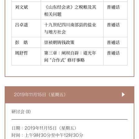
刘文斌
《山东经会录》之税粮及其
普通话
相关问题
吕卓遥
十九世纪四川南部县的盐业
普通话
与地方社会
彭 皓
崇祯朝铸钱政策
普通话
周舒哲
第三章：闸坝自辟：道光年
普通话
间 “合作式” 修圩事略
2019年11月15日（星期五）
研讨会 (II)
日期：2019年11月15日（星期五）
时间：上午9时30分至中午12时30分