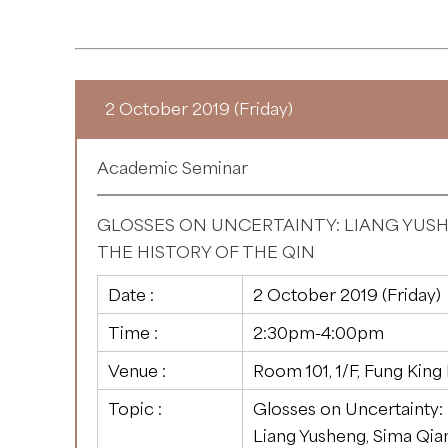
2 October 2019 (Friday)
Academic Seminar
GLOSSES ON UNCERTAINTY: LIANG YUSH
THE HISTORY OF THE QIN
Date :
2 October 2019 (Friday)
Time :
2:30pm-4:00pm
Venue :
Room 101, 1/F, Fung King
Topic :
Glosses on Uncertainty:
Liang Yusheng, Sima Qian