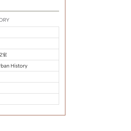
TORY
2室
rban History