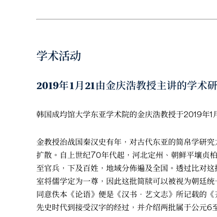
学术活动
2019年1月21由金庆浩教授主讲的
韩国成均馆大学东亚学术院的金庆浩教授于2019年
金教授治战国秦汉史有年，对古代东亚的简帛学研究
扩散。自上世纪70年代起，河北定州、朝鲜平壤贞
至官兵，下及百姓，地域分佈遍及全国。透过比对这
室将儒学定为一尊，因此这批简牍可以被视为朝廷统
同意佚本《论语》便是《汉书．艺文志》所记载的《
先史时代到接受汉字的经过，并介绍两批属于公元6