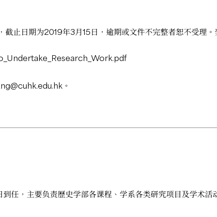
截止日期为2019年3月15日，逾期或文件不完整者恕不受理
to_Undertake_Research_Work.pdf
sang@cuhk.edu.hk
。
11日到任，主要负责歷史学部各课程、学系各类研究项目及学术活