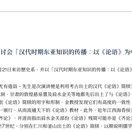
学术研讨会「汉代时期东亚知识的传播：以《论语》
1月21日来访歷史系，并以「汉代时期东亚知识的传播：以《论
尤有造诣。先生是次演讲便是利用考古出土的汉代《论语》简牍
柏洞、甘肃的敦煌悬泉置及肩水金关等地都先后出土了与《论语
批《论语》简牍的用字和形制，金教授发现它们有高度的一致性
一颁行，从而流通天下的《论语》教材。此外，近年江西海昏侯
齐论》，并进而指出肩水金关部份《论语》残简可能亦是《齐论
至7世纪，分别在仁川和釜山出土的《论语》简牍，以期说明儒