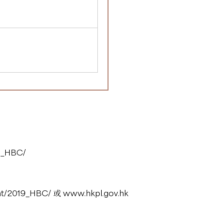
19_HBC/
nt/2019_HBC/
或
www.hkpl.gov.hk