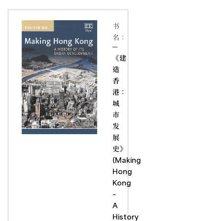
书
名：
《建
造
香
港：
城
市
发
展
史》
(Making
Hong
Kong
–
A
History