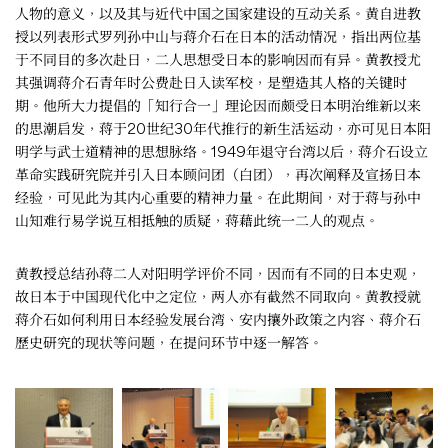
人物的意义，以及其与近代中国之国家建设的互动关系。黄自进教
授以列表形式罗列孙中山与蒋介石在日本的活动情况，指出两位基
于不同目的多次赴日，二人思想受日本的影响因而有异。黄教授尤
其强调蒋介石青年时公费赴日入读军校，是塑造其人格的关键时
期。他所大力提倡的「知行合一」理论因而颇受日本明治维新以来
的思潮启发，蒋于20世纪30年代推行的新生活运动，亦可见日本阳
明学与武士道精神的思想脉络。1949年退守台湾以后，蒋介石设立
革命实践研究院并引入日本顾问团（白团），再次阐释及宣扬日本
经验，可见此为其内心重要的精神力量。在此期间，对于蒋与孙中
山知难行易学说互相抵触的质疑，蒋藉此统一二人的观点。
黄教授总结孙蒋二人对阳明学评价不同，因而有不同的日本史观，
故日本于中国现代化中之定位，两人亦有截然不同取向。黄教授就
蒋介石如何利用日本经验发展台湾、安内攘外政策之内容、蒋介石
歷史研究的现状等问题，在提问环节中逐一解答。