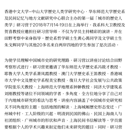
香港中文大学—中山大学歷史人类学研究中心、华东师范大学歷史系
及民间记忆与地方文献研究中心联合主办的第一届「城市的歷史人
类学」研习营于2018年7月14-19日在上海举行。我系科大卫教授及
贺喜教授应邀担任研习营导师，不仅为学员主持精彩的演讲，并在
田野考察中亲身指导。歷史系哲学硕士生黄心禺同学及文学硕士生
朱戈辉同学与其他20多名来自两岸四地的学生参加了是次活动。
为使学员理解中国城市史的研究理路，研习营以讲座讨论结合田野
考察形式进行。研习营更邀请了华东师范大学歷史系冯筱才教授、
耶鲁大学人类学系萧凤霞教授、澳门大学歷史系王笛教授、香港城
市大学中文及歷史学系程美宝教授、復旦大学社会发展与公共政策
学院张乐天教授、上海师范大学地理系钟翀教授、同济大学建筑系
刘刚教授等诸位不同领域的学者，多角度、全方位地分享了自己对
于内地城市研究的看法与思考。讲座内容涵盖了中国城市史研究相
关不同角度的主题，包括地图的解读、上海城厢歷史形态变迁、广
州城中村、工人阶级的兴起、明清到民国的佛山、民国上海商人与
社团组织、广州城市的形状和声音、上海民间书信解读等。学员需
要根据个人的学术兴趣来拟定他们未来研究的题目。同时，研习营