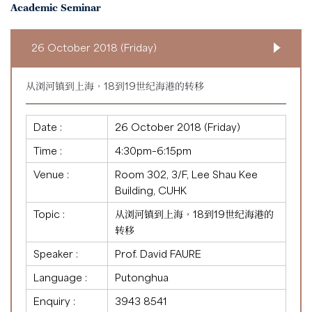
Academic Seminar
26 October 2018 (Friday)
从浏河镇到上海，18到19世纪海港的转移
Date :
26 October 2018 (Friday)
Time :
4:30pm–6:15pm
Venue :
Room 302, 3/F, Lee Shau Kee
Building, CUHK
Topic :
从浏河镇到上海，18到19世纪海港的
转移
Speaker :
Prof. David FAURE
Language :
Putonghua
Enquiry :
3943 8541