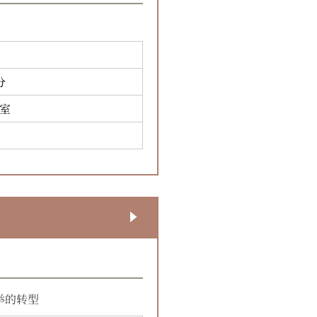
分
1室
举的转型