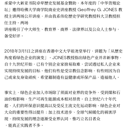
承蒙中大新亚书院卓荦歷史发展基金贊助，本年度的「中华货殖论
坛」邀得哈佛大学商学院商业史讲座教授 Geoffrey G. JONES 教
授主讲两场公开讲座，并由我系伟伦歷史学研究教授科大卫教授担
任主持。两场
讲座吸引了中大师生、教育界、商界、法律界以及公众人士参与，
备受好评。
2018年3月1日之讲座在香港中文大学祖尧堂举行，讲题为「从歷史
角度看绿色企业的演变」。JONES教授指出绿色产业并非新事物，
自十九世纪开始，已有个别企业家捨易取难，尝试透过私人企业来
实现持续发展的目标。他们有些是受宗教信念影响，有些则因为自
己或亲友身染顽疾，希望藉制造有益健康或环保产品，造福他人。
事实上，绿色企业加入市场除了须面对业界的竞争外，受到煤和石
油价格影响，生产可再生能源成本相对昂贵。自上世纪六十年代
起，人们的环保意识提高以及受反主流文化运动影响，绿色企业对
大众的重要性得以提升；加上技术进步、全球气候暖化的祸害浮
现，持续发展的理念逐渐受业界认同，惟巧立名目者众
，能真正实践者不多。