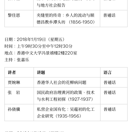
与地方社会报告
黎佳恩
夹缝里的传奇：乡人的流动与顺
普通话
德昌教乡潭头坊 （1856-1950）
日期：2018年1月19日（星期五）
时间：上午9时30分至中午12时30分
地点：香港中文大学冯景禧楼2楼220室
主持：张嘉乐
讲者
讲题
语言
贾婉琳
香港华人社会的花柳病问题
普通话
张 岩
国民政府治理黄河的政策、技术
普通话
与水利工程初探（1927-1937）
孙骁骥
私营企业国有化：吴蕴初的化工
普通话
企业研究（1935-1956）