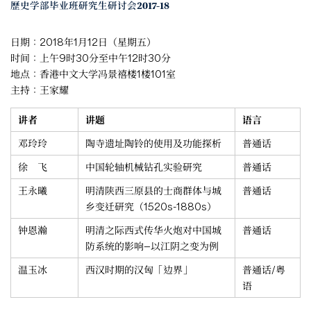
歷史学部毕业班研究生研讨会2017-18
日期：2018年1月12日（星期五）
时间：上午9时30分至中午12时30分
地点：香港中文大学冯景禧楼1楼101室
主持：王家耀
讲者
讲题
语言
邓玲玲
陶寺遗址陶铃的使用及功能探析
普通话
徐 飞
中国轮轴机械钻孔实验研究
普通话
王永曦
明清陕西三原县的士商群体与城
普通话
乡变迁研究（1520s-1880s）
钟恩瀚
明清之际西式传华火炮对中国城
普通话
防系统的影响—以江阴之变为例
温玉冰
西汉时期的汉匈「边界」
普通话/粤
语