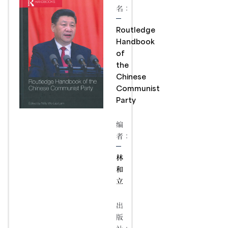
名：
Routledge
Handbook
of
the
Chinese
Communist
Party
编
者：
林
和
立
出
版