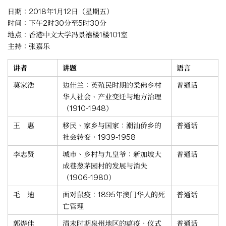
日期：2018年1月12日（星期五）
时间：下午2时30分至5时30分
地点：香港中文大学冯景禧楼1楼101室
主持：张嘉乐
讲者
讲题
语言
莫家浩
边佳兰：英殖民时期的柔佛乡村
普通话
华人社会、产业变迁与地方治理
（1910-1948）
王 惠
移民、家乡与国家：潮汕侨乡的
普通话
社会转变，1939-1958
李志贤
城市、乡村与九皇爷：新加坡大
普通话
成巷葱茅园村的发展与消失
（1906-1980）
毛 迪
面对鼠疫：1895年澳门华人的死
普通话
亡管理
郭烨佳
清末时期泉州地区的瘟疫、仪式
普通话