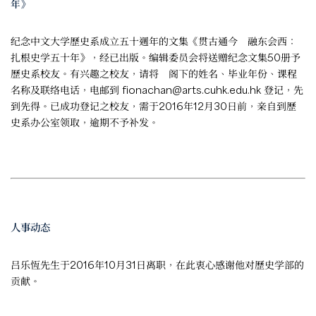
年》
纪念中文大学歷史系成立五十週年的文集《贯古通今 融东会西：
扎根史学五十年》，经已出版。编辑委员会将送赠纪念文集50册予
歷史系校友。有兴趣之校友，请将 阁下的姓名、毕业年份、课程
名称及联络电话，电邮到
fionachan@arts.cuhk.edu.hk
登记，先
到先得。已成功登记之校友，需于2016年12月30日前，亲自到歷
史系办公室领取，逾期不予补发。
人事动态
吕乐恆先生于2016年10月31日离职，在此衷心感谢他对歷史学部的
贡献。