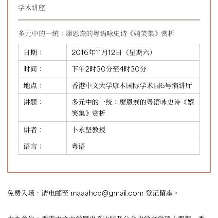
学术讲座
多元中的一统：廖恩焘的粤语咏史诗《嬉笑集》赏析
日期：
2016年11月12日（星期六）
时间：
下午2时30分至4时30分
地点：
香港中文大学康本国际学术园6号演讲厅
讲题：
多元中的一统：廖恩焘的粤语咏史诗《嬉
笑集》赏析
讲者：
卜永坚教授
语言：
粤语
免费入场，请电邮至
maaahcp@gmail.com
登记留座。