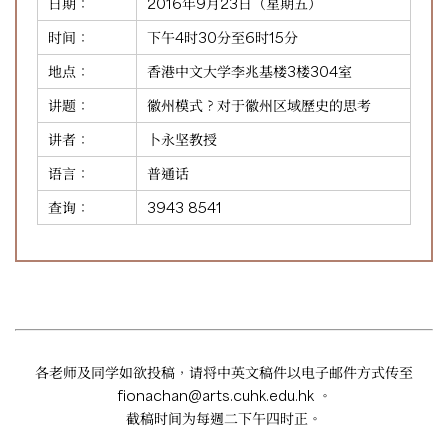
日期：
2016年9月23日（星期五）
时间：
下午4时30分至6时15分
地点：
香港中文大学李兆基楼3楼304室
讲题：
徽州模式？对于徽州区域歷史的思考
讲者：
卜永坚教授
语言：
普通话
查询：
3943 8541
各老师及同学如欲投稿，请将中英文稿件以电子邮件方式传至
fionachan@arts.cuhk.edu.hk
。
截稿时间为每週二下午四时正。