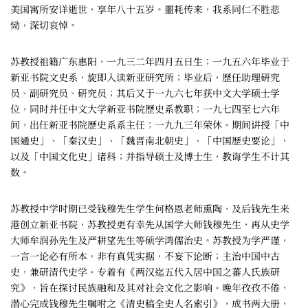
美国寓所安详逝世，享年八十五岁。噩耗传来，我系同仁不胜悲
恸，深切哀悼。
苏教授祖籍广东惠阳，一九三二年四月五日生；一九五六年毕业于
新亚书院文史系，旋即入读新亚研究所；毕业后，歷任助理研究
员、副研究员、研究员；其后又于一九六七年获中文大学硕士学
位，同时并任中文大学新亚书院歷史系教职；一九七四至七六年
间，出任新亚书院歷史系系主任；一九九三年荣休。期间讲授「中
国通史」、「秦汉史」、「魏晋南北朝史」、「中国歷史要论」，
以及「中国文化史」诸科；并指导硕士及博士生，教诲学生不计其
数。
苏教授中学时期已受钱穆先生学生何格恩老师熏陶，及后钱先生来
港创立新亚书院，苏教授更有幸先从国学大师钱穆先生，再从史学
大师牟润孙先生及严耕望先生等硕学鸿儒治史。苏教授为学严谨，
一言一论必有所本，非有真凭实据，不妄下论断；主治中国中古
史，兼研清代史学。专着有《两汉迄五代入居中国之蕃人氏族研
究》，旨在探讨民族融和及其对社会文化之影响。晚年孜孜不倦，
潜心完成钱穆先生嘱咐之《清史稿全史人名索引》，成书两大册，