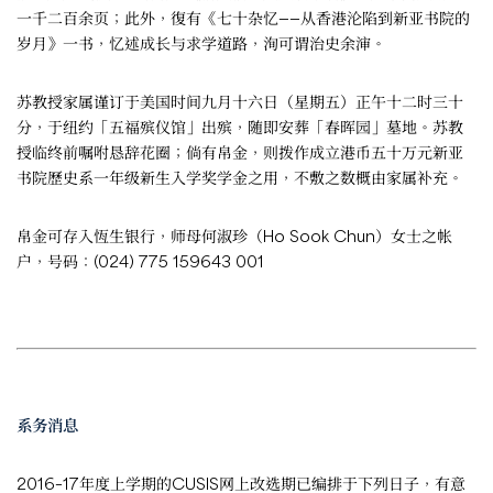
一千二百余页；此外，復有《七十杂忆——从香港沦陷到新亚书院的
岁月》一书，忆述成长与求学道路，洵可谓治史余渖。
苏教授家属谨订于美国时间九月十六日（星期五）正午十二时三十
分，于纽约「五福殡仪馆」出殡，随即安葬「春晖园」墓地。苏教
授临终前嘱咐恳辞花圈；倘有帛金，则拨作成立港币五十万元新亚
书院歷史系一年级新生入学奖学金之用，不敷之数概由家属补充。
帛金可存入恆生银行，师母何淑珍（Ho Sook Chun）女士之帐
户，号码：(024) 775 159643 001
系务消息
2016–17年度上学期的CUSIS网上改选期已编排于下列日子，有意