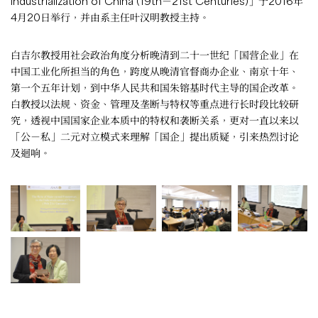
Industrialization of China (19th－21st Centuries)」于2016年
4月20日举行，并由系主任叶汉明教授主持。
白吉尔教授用社会政治角度分析晚清到二十一世纪「国营企业」在
中国工业化所担当的角色，跨度从晚清官督商办企业、南京十年、
第一个五年计划，到中华人民共和国朱镕基时代主导的国企改革。
白教授以法规、资金、管理及垄断与特权等重点进行长时段比较研
究，透视中国国家企业本质中的特权和袭断关系，更对一直以来以
「公－私」二元对立模式来理解「国企」提出质疑，引来热烈讨论
及迴响。