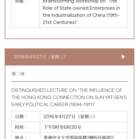
讲题：
Brainstorming Workshop on “The
Role of State-owned Enterprises in
the Industrialization of China (19th–
21st Centuries)”
2016年4月27日（星期三）
第二场
DISTINGUISHED LECTURE ON “THE INFLUENCE OF
THE HONG KONG CONNECTION ON SUN YAT-SEN’S
EARLY POLITICAL CAREER (1894–1911)”
日期：
2016年4月27日（星期三）
时间：
下午5时至6时30分
地点：
香港中文大学郑裕彤楼3楼8号演讲厅