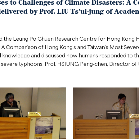
es to Challenges of Climate Disasters: A
livered by Prof. LIU Ts’ui-jung of Academ
d the Leung Po Chuen Research Centre for Hong Kong His
s: A Comparison of Hong Kong’s and Taiwan’s Most Sever
nal knowledge and discussed how humans responded to the
evere typhoons. Prof. HSIUNG Peng-chen, Director of th