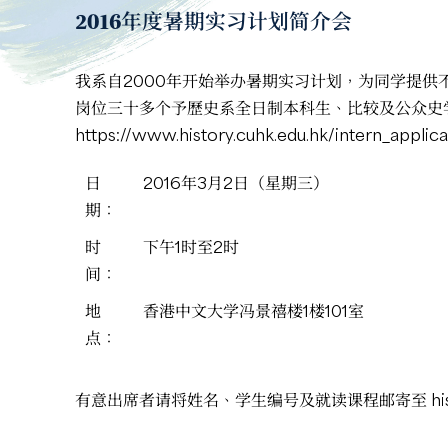
2016年度暑期实习计划简介会
我系自2000年开始举办暑期实习计划，为同学提
岗位三十多个予歷史系全日制本科生、比较及公众史学
https://www.history.cuhk.edu.hk/intern_applica
日
2016年3月2日（星期三）
期：
时
下午1时至2时
间：
地
香港中文大学冯景禧楼1楼101室
点：
有意出席者请将姓名、学生编号及就读课程邮寄至
h