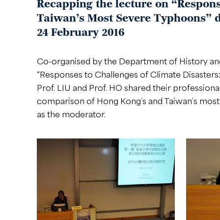
Recapping the lecture on “Respons
Taiwan’s Most Severe Typhoons” de
24 February 2016
Co-organised by the Department of History an
“Responses to Challenges of Climate Disaster
Prof. LIU and Prof. HO shared their professio
comparison of Hong Kong’s and Taiwan’s most s
as the moderator.