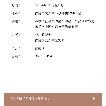
时间：
下午4时30分至6时
地点：
香港中文大学冯景禧楼1楼101室
讲题：
卢梭《社会契约论》的第一个汉译本与清
末民初中国知识分子的革命观
讲者：
范广欣博士
香港浸会大学歷史系
语言：
普通话
查询：
3943 7119
2015年12月4日（星期五）