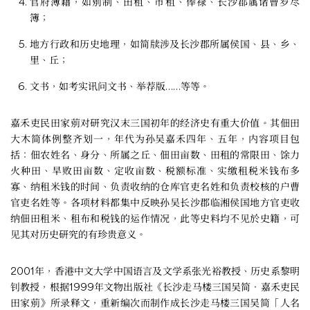
官府簿籍，如莂制、田租、市租、俸禄、长沙郡属诸曹岁尽
簿；
地方行政和历史地理，如简牍涉及长沙郡所属侯国、县、乡、
里、丘；
文书，如考实讯问文书、举荐版……等等。
嘉禾吏民田家莂对研究汉末三国初年的经济史有重大价值。其佃田
大木简体例整齐划一，年代为孙吴嘉禾四年、五年，内容项目包
括：佃农姓名、身分、所属之丘、佃田亩数、田租的常限田、馀力
火种田、旱败田亩数、定收亩数、税额标准、实缴租税米钱布多
寡、纳租米钱的时间、负责收纳的仓库官吏名姓和负责校核的户曹
官吏名姓等。各项材料都集中反映孙吴长沙郡临湘侯国地方官吏收
纳佃田租米、租布和税钱的运作情况，此等史料均不见於史籍，可
见其对历史研究的有珍贵意义。
2001年，香港中文大学中国语言及文学系张光裕教授、历史系黎明
钊教授，根据1999年文物出版社《长沙走马楼三国吴简‧嘉禾吏民
田家莂》所录释文，重新编次而制作成长沙走马楼三国吴简「人名