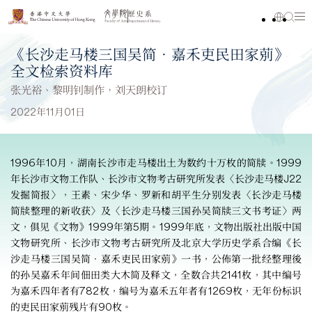
《长沙走马楼三国吴简‧嘉禾吏民田家莂》
全文检索资料库
张光裕、黎明钊制作，刘天朗校订
2022年11月01日
1996年10月，湖南长沙市走马楼出土为数约十万枚的简牍。1999
年长沙市文物工作队、长沙市文物考古研究所发表〈长沙走马楼J22
发掘简报〉，王素、宋少华、罗新和胡平生分别发表〈长沙走马楼
简牍整理的新收获〉及〈长沙走马楼三国孙吴简牍三文书考证〉两
文，俱见《文物》1999年第5期。1999年底，文物出版社出版中国
文物研究所、长沙市文物考古研究所及北京大学历史学系合编《长
沙走马楼三国吴简‧嘉禾吏民田家莂》一书，公佈第一批经整理後
的孙吴嘉禾年间佃田类大木简及释文，全数合共2141枚，其中编号
为嘉禾四年者有782枚，编号为嘉禾五年者有1269枚，无年份标识
的吏民田家莂残片有90枚。