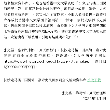
地名检索资料库」，这也是香港中文大学资助「长沙走马楼三国吴
简所见户籍，田赋及社会控制的研究」项目部分成果，虽云「人名
地名检索资料库」，其实可以全文检索，不限人名地名也。该资料
库存放於香港中文大学图书馆网站二十馀年，信於史学界不无贡
献。近年因图书馆网站技术原因，由香港中文大学历史系刘天朗硕
士将该资料库校订并转换成Excel档，转存於香港中文大学历史系网
站，欢迎读者下载使用，引用时请註明出处如下：
张光裕、黎明钊制作，刘天朗校订，长沙走马楼三国吴简‧嘉禾吏
民田家莂全文检索资料库，载香港中文大学历史系网站
https://www.history.cuhk.edu.hk/tc/elkt/tianjiabie/，访问日
期XXXX年XX月XX日。
长沙走马楼三国吴简‧嘉禾吏民田家莂全文检索资料库
按此下载
张光裕、黎明钊、刘天朗谨识
2022年11月1日