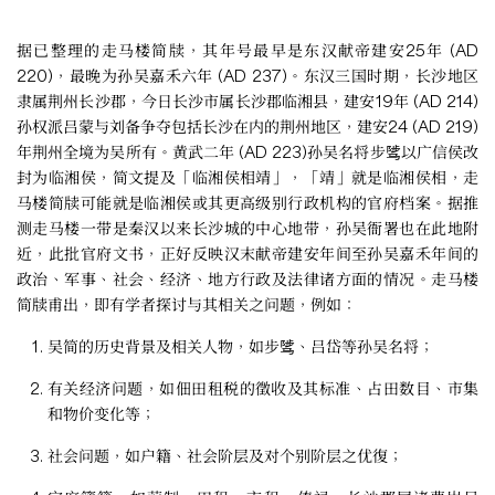
据已整理的走马楼简牍，其年号最早是东汉献帝建安25年 (AD
220)，最晚为孙吴嘉禾六年 (AD 237)。东汉三国时期，长沙地区
隶属荆州长沙郡，今日长沙市属长沙郡临湘县，建安19年 (AD 214)
孙权派吕蒙与刘备争夺包括长沙在内的荆州地区，建安24 (AD 219)
年荆州全境为吴所有。黄武二年 (AD 223)孙吴名将步骘以广信侯改
封为临湘侯，简文提及「临湘侯相靖」，「靖」就是临湘侯相，走
马楼简牍可能就是临湘侯或其更高级别行政机构的官府档案。据推
测走马楼一带是秦汉以来长沙城的中心地带，孙吴衙署也在此地附
近，此批官府文书，正好反映汉末献帝建安年间至孙吴嘉禾年间的
政治、军事、社会、经济、地方行政及法律诸方面的情况。走马楼
简牍甫出，即有学者探讨与其相关之问题，例如：
吴简的历史背景及相关人物，如步骘、吕岱等孙吴名将；
有关经济问题，如佃田租税的徵收及其标准、占田数目、市集
和物价变化等；
社会问题，如户籍、社会阶层及对个别阶层之优復；