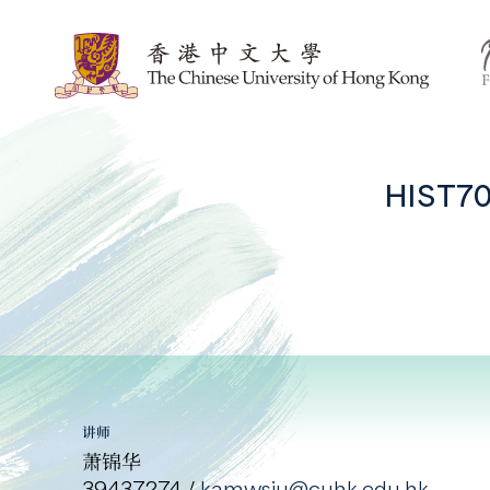
HIST
讲师
萧锦华
39437274 /
kamwsiu@cuhk.edu.hk