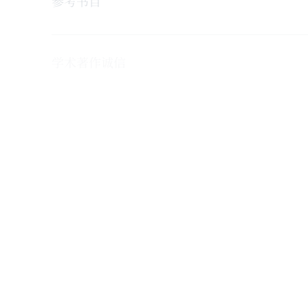
学术著作诚信
地址：
香港中文大学冯景禧楼1楼131室
历史文学士课程：
histug@cuhk.edu.hk
比较及公众史学文学硕士课程：
macph@cuhk.edu.hk
历史哲学硕士及博士课程：
hisdiv@cuhk.edu.hk