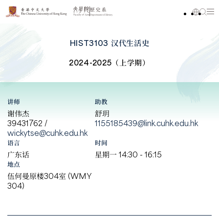
HIST3103 汉代生活史
2024-2025（上学期）
讲师
助教
谢伟杰
舒玥
39431762 /
1155185439@link.cuhk.edu.hk
wickytse@cuhk.edu.hk
语言
时间
广东话
星期一 14:30 - 16:15
地点
伍何曼原楼304室 (WMY
304)