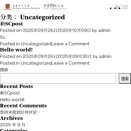
分类：
Uncategorized
新SCpost
Posted on
2025年09月26日
2025年10月09日
by
admin
Sc
on
Posted in
Uncategorized
Leave a Comment
Hello world!
新
Posted on
2025年09月26日
2025年09月30日
by
admin
SCpost
on
Posted in
Uncategorized
Leave a Comment
Hello
搜索
world!
搜索
Recent Posts
新SCpost
Hello world!
Recent Comments
您尚未收到任何评论。
Archives
2025 年 9 月
Categories