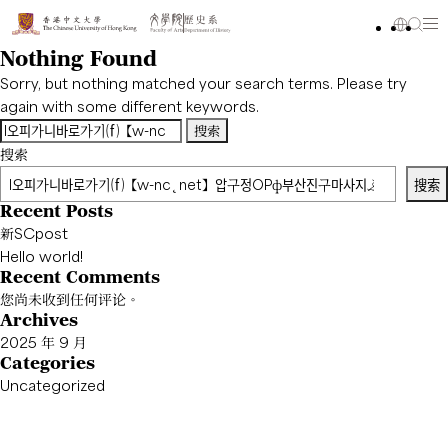
Nothing Found
Sorry, but nothing matched your search terms. Please try
again with some different keywords.
搜
索：
搜索
搜索
Recent Posts
新SCpost
Hello world!
Recent Comments
您尚未收到任何评论。
Archives
2025 年 9 月
Categories
Uncategorized