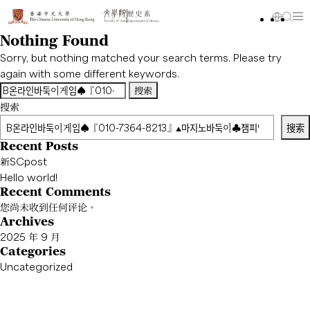
Nothing Found
Sorry, but nothing matched your search terms. Please try
again with some different keywords.
搜
索：
搜索
搜索
Recent Posts
新SCpost
Hello world!
Recent Comments
您尚未收到任何评论。
Archives
2025 年 9 月
Categories
Uncategorized