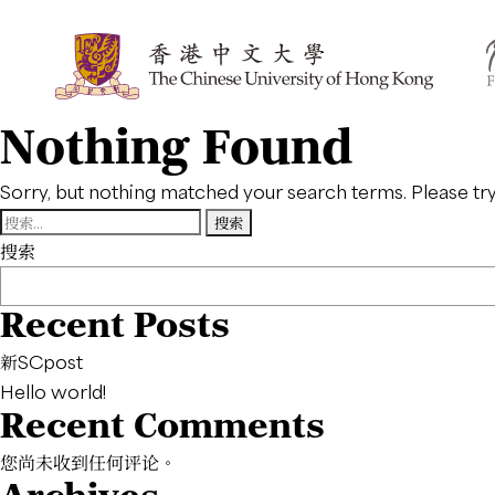
Nothing Found
Sorry, but nothing matched your search terms. Please tr
搜
索：
搜索
Recent Posts
新SCpost
Hello world!
Recent Comments
您尚未收到任何评论。