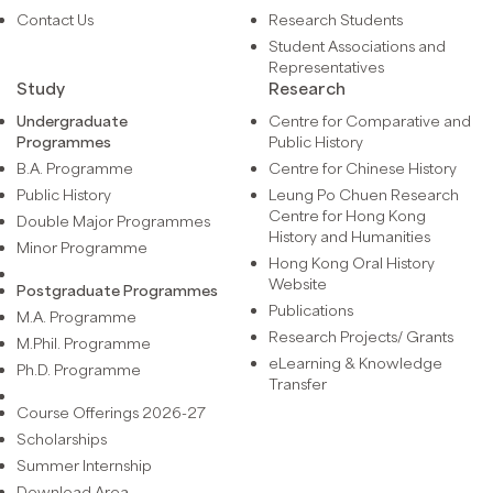
Contact Us
Research Students
Student Associations and
Representatives
Study
Research
Undergraduate
Centre for Comparative and
Programmes
Public History
B.A. Programme
Centre for Chinese History
Public History
Leung Po Chuen Research
Centre for Hong Kong
Double Major Programmes
History and Humanities
Minor Programme
Hong Kong Oral History
Website
Postgraduate Programmes
Publications
M.A. Programme
Research Projects/ Grants
M.Phil. Programme
eLearning & Knowledge
Ph.D. Programme
Transfer
Course Offerings 2026-27
Scholarships
Summer Internship
Download Area