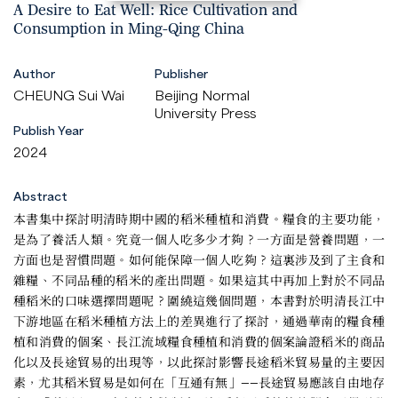
A Desire to Eat Well: Rice Cultivation and
Consumption in Ming-Qing China
Author
Publisher
CHEUNG Sui Wai
Beijing Normal
University Press
Publish Year
2024
Abstract
本書集中探討明清時期中國的稻米種植和消費。糧食的主要功能，
是為了養活人類。究竟一個人吃多少才夠？一方面是營養問題，一
方面也是習慣問題。如何能保障一個人吃夠？這裏涉及到了主食和
雜糧、不同品種的稻米的產出問題。如果這其中再加上對於不同品
種稻米的口味選擇問題呢？圍繞這幾個問題，本書對於明清長江中
下游地區在稻米種植方法上的差異進行了探討，通過華南的糧食種
植和消費的個案、長江流域糧食種植和消費的個案論證稻米的商品
化以及長途貿易的出現等，以此探討影響長途稻米貿易量的主要因
素，尤其稻米貿易是如何在「互通有無」——長途貿易應該自由地存