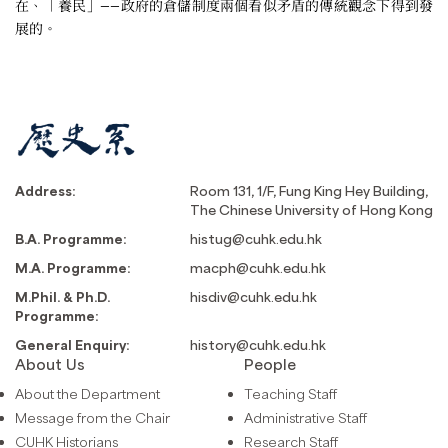
在、「養民」——政府的倉儲制度兩個看似矛盾的傳統觀念下得到發
展的。
Address:
Room 131, 1/F, Fung King Hey Building,
The Chinese University of Hong Kong
B.A. Programme:
histug@cuhk.edu.hk
M.A. Programme:
macph@cuhk.edu.hk
M.Phil. & Ph.D.
hisdiv@cuhk.edu.hk
Programme:
General Enquiry:
history@cuhk.edu.hk
About Us
People
About the Department
Teaching Staff
Message from the Chair
Administrative Staff
CUHK Historians
Research Staff