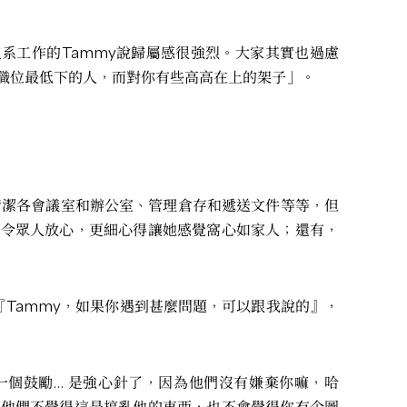
系工作的Tammy說歸屬感很強烈。大家其實也過慮
職位最低下的人，而對你有些高高在上的架子」。
清潔各會議室和辦公室、管理倉存和遞送文件等等，但
不單令眾人放心，更細心得讓她感覺窩心如家人；還有，
『Tammy，如果你遇到甚麼問題，可以跟我說的』，
個鼓勵… 是強心針了，因為他們沒有嫌棄你嘛，哈
道他們不覺得這是搞亂他的東西，也不會覺得你有企圖