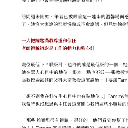
喔！他們不會是假扮偶遇演給我看的吧？
訪問還未開始，筆者已被眼前這一連串的溫馨場面感
了，她沒大家說的那麼慢熱或不會說話，但見她徐徐
一大把鑰匙滿載尊重和信任
老師禮貌道謝是工作的動力和強心針
職位最低下？職級計，也許的確是最低級的一個。她
她在眾人心目中的地位，根本一點也不低——張教授大
張教授透露其師父科大衞教授這麼說過：「要讓Tam
「想不到我在科先生心目中也有點地位…」Tammy
我當時也沒想過系主任會這麼關心我們這些小職員的
「那些老師都很有禮貌，很好的，他們看到你幫了
哈！」Tammy笑得燦爛，老師們的一句道謝，對