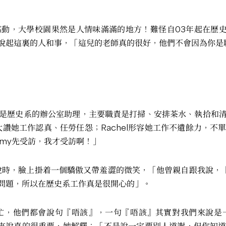
動，大學校園果然是人情味滿滿的地方！難怪自03年起在歷史
說起這裏的人和事，「這兒的老師真的很好，他們不會因為你是
是歷史系的辦公室助理，主要職責是打掃、安排茶水、執拾和
讚她工作認真、任勞任怨；Rachel形容她工作不遺餘力，
my先受訪，我才受訪啊！」
說時，臉上掛着一個驕傲又帶羞澀的微笑，「他曾親自跟我說，
問題，所以在歷史系工作真是很開心的」。
忙，他們都會說句『唔該』，一句『唔該』其實對我們來說是一
她來說真的很重要，她解釋：「不是說一定要別人道謝，但你知