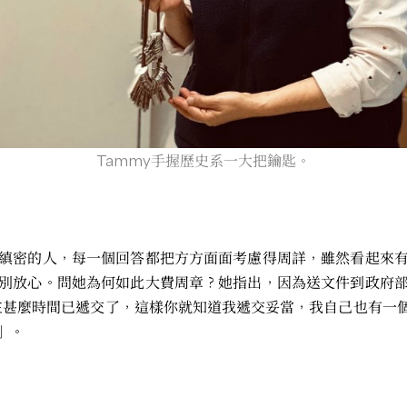
Tammy手握歷史系一大把鑰匙。
縝密的人，每一個回答都把方方面面考慮得周詳，雖然看起來
別放心。問她為何如此大費周章？她指出，因為送文件到政府
訴你我在甚麼時間已遞交了，這樣你就知道我遞交妥當，我自己也有一
」。