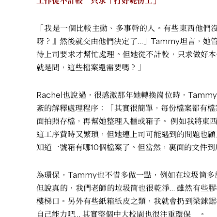
工作從不計較 只求「打好呢份工」
「我是一個比較主動、多事幹的人。有些東西他們沒
呀？』然後就交由他們決定了…」Tammy坦言，
待上司要求才幫忙處理。但她從不計較，只求做好本
就是問，這些檔案還需要嗎？」
Rachel也說過，很感激那年她轉換崗位時，Ta
紊的解釋處理程序：「其實很簡單，每份檔案都有檔案
面拍照存檔，再幫她整理入櫃或箱子。 例如我將東
這工序費時又繁瑣，但她連上司可能遇到的問題也顧
知道一號箱有哪10個檔案了。但當然，裏面的文件
為環保，Tammy也不惜多做一點，例如在垃圾筒
但說真的，我們老師的垃圾筒也很乾淨… 雖然有些膠
樓梯口。另外有些紙箱紙皮之類，我就會扔到梁銶鋸
自己能力吧… 其實整個中大校園也很注重環保」。