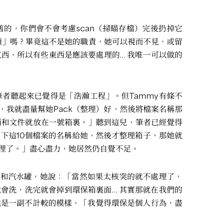
的，你們會不會考慮scan（掃瞄存檔）完後扔掉它
煩」嗎？畢竟這不是她的職責，她可以視而不見，或留
西，所以有些東西是應該要處理的… 我唯一可以做的
筆者聽起來已覺得是「浩瀚工程」。但Tammy有條不
，我就盡量幫她Pack（整理）好，然後將檔案名稱那
西和文件就放在一號箱裏。」聽到這兒，筆者已經覺得
下這10個檔案的名稱給她，然後才整理箱子，那她就
理了。」盡心盡力，她居然仍自覺不足。
樽和汽水罐，她說：「當然如果太核突的就不處理了，
就會洗，洗完就會掉到環保箱裏面… 其實那就在我們的
然是一副不計較的模樣，「我覺得環保是個人行為，盡