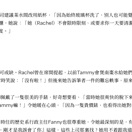
司建議茶水間改用紙杯，「因為始終玻璃杯洗了，別人也可能
，她說：「她（Rachel）不會限時限刻、或要求你一天要
度。」
或缺。Rachel曾在席間提起，以前Tammy會煲南棗水給
y當時笑說：「沒有啦！」但後來她告訴筆者一件的難忘軼事，原
el佩戴了一隻很美的手錶，好奇想要看，「當時她很爽快的脫
是Tammy嘛！」令她暖在心頭，「因為一隻貴價錶，也看得出她
初，時任的歷史系行政主任Fanny也很尊重她，令她最深刻的是
了，剛才是我誤會了你』這樣，這些上司那裏找？她用不着跟我