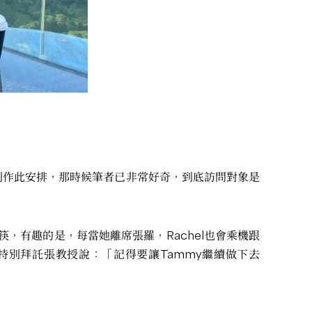
別作此安排，那時候筆者已非常好奇，到底訪問對象是
筷，有趣的是，每當她離席張羅，Rachel也會乘機跟
別拜託張教授說：「記得要讓Tammy繼續做下去