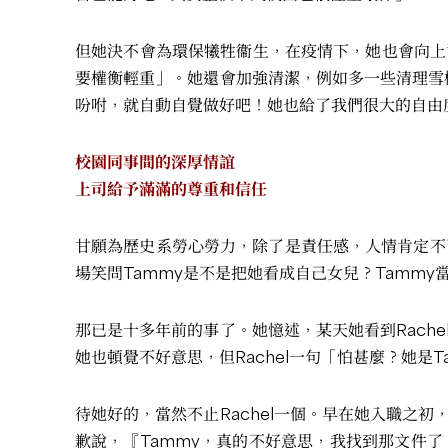
但她決不會為環保犧牲衞生，在疫情下，她也會向上
要權衡輕重」。她還會加強清潔，例如多一些清理雪櫃
吩咐，就自動自覺做好吧！她也給了我們很大的自由
校園同事間的深厚情誼
上司給予滿滿的尊重和信任
甘願為歷史系勞心勞力，除了是責任感，人情肯定不可
場笑問Tammy是不是把她看成自己女兒？Tamm
那已是十多年前的事了。她憶述，某天她看到Rach
她也頓覺不好意思，但Rachel一句「怕甚麼？她
待她好的，當然不止Rachel一個。早在她入職之
歉說，『Tammy，真的不好意思，我找到那文件