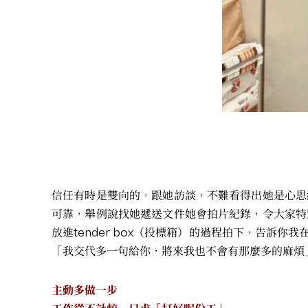
信任有時是雙向的，跟她訪談，不難看得出她是心思
可靠，舉例說找她遞送文件她會拍片紀錄，令大家特
放進tender box（投標箱）的過程拍下，告
「我交代多一句給你，將來我也不會有那麼多的麻煩
主動多做一步