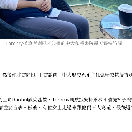
Tammy帶筆者到風光如畫的中大和聲書院露天餐廳訪問。
飯，然後你才訪問她…」訪談前，中大歷史系系主任張瑞威教授特
上司Rachel談笑甚歡，Tammy則默默安排茶水和清洗杯子碗
情溢於言表。飯後，有位女士走過來跟他們三人寒暄，最後還特